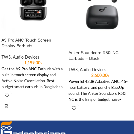
A9 Pro ANC Touch Screen
Display Earbuds
Anker Soundcore R50i NC
TWS
,
Audio Devices
Earbuds – Black
1,199.00
৳
Get the A9 Pro ANC Earbuds with a
TWS
,
Audio Devices
built-in touch screen display and
2,600.00
৳
Active Noise Cancellation. Best
Powerful 42dB Adaptive ANC, 45-
budget smart earbuds in Bangladesh
hour battery, and punchy BassUp
for only ৳1,199.
sound. The Anker Soundcore R50i
NC is the king of budget noise-
cancelling earbuds in Bangladesh.