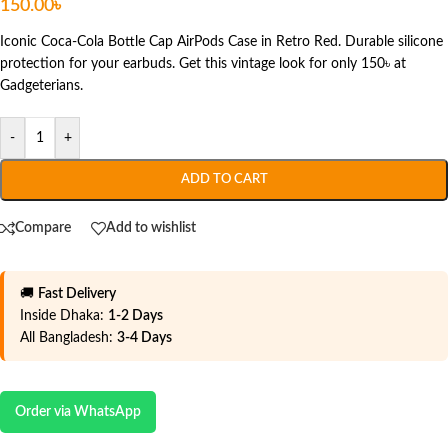
150.00
৳
Iconic Coca-Cola Bottle Cap AirPods Case in Retro Red. Durable silicone
protection for your earbuds. Get this vintage look for only 150৳ at
Gadgeterians.
-
+
ADD TO CART
Compare
Add to wishlist
🚚
Fast Delivery
Inside Dhaka:
1-2 Days
All Bangladesh:
3-4 Days
Order via WhatsApp