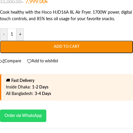
7,999.00
৳
11,000.00
৳
Cook healthy with the Hoco HJD16A 8L Air Fryer. 1700W power, digital
touch controls, and 85% less oil usage for your favorite snacks.
-
+
ADD TO CART
Compare
Add to wishlist
🚚
Fast Delivery
Inside Dhaka:
1-2 Days
All Bangladesh:
3-4 Days
Order via WhatsApp