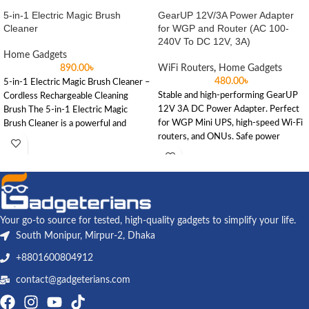
5-in-1 Electric Magic Brush
GearUP 12V/3A Power Adapter
Cleaner
for WGP and Router (AC 100-
240V To DC 12V, 3A)
Home Gadgets
890.00
৳
WiFi Routers
,
Home Gadgets
480.00
৳
5-in-1 Electric Magic Brush Cleaner –
Stable and high-performing GearUP
Cordless Rechargeable Cleaning
12V 3A DC Power Adapter. Perfect
Brush The 5-in-1 Electric Magic
for WGP Mini UPS, high-speed Wi-Fi
Brush Cleaner is a powerful and
routers, and ONUs. Safe power
delivery for your home or office.
Your go-to source for tested, high-quality gadgets to simplify your life.
South Monipur, Mirpur-2, Dhaka
+8801600804912
contact@gadgeterians.com