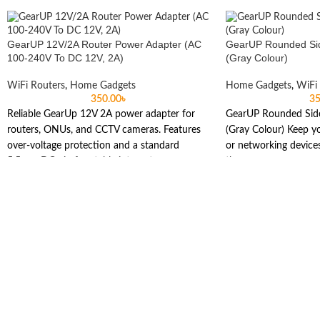
GearUP 12V/2A Router Power Adapter (AC
GearUP Rounded Sid
100-240V To DC 12V, 2A)
(Gray Colour)
WiFi Routers
,
Home Gadgets
Home Gadgets
,
WiFi
350.00
৳
35
Reliable GearUp 12V 2A power adapter for
GearUP Rounded Side
routers, ONUs, and CCTV cameras. Features
(Gray Colour) Keep y
over-voltage protection and a standard
or networking devices
5.5mm DC pin for stable internet.
the