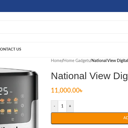
ONTACT US
Home
/
Home Gadgets
/
National View Digital
National View Digi
11,000.00
৳
-
+
A