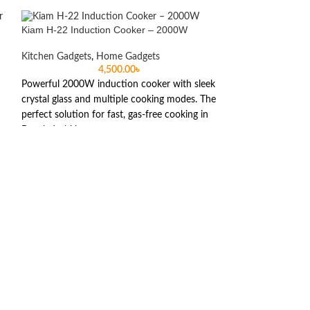
Kiam H-22 Induction Cooker – 2000W
Kitchen Gadgets
,
Home Gadgets
4,500.00
৳
Powerful 2000W induction cooker with sleek
crystal glass and multiple cooking modes. The
perfect solution for fast, gas-free cooking in
Bangladeshi homes.
Kiam Monalisa Lu
Home Gadgets