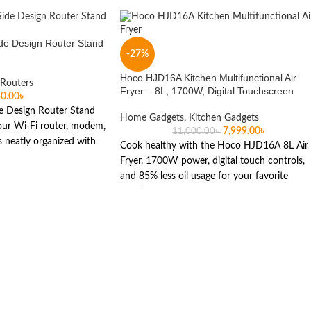
e Design Router Stand
-27%
Hoco HJD16A Kitchen Multifunctional Air
 Routers
Fryer – 8L, 1700W, Digital Touchscreen
0.00
৳
 Design Router Stand
Home Gadgets
,
Kitchen Gadgets
our Wi-Fi router, modem,
7,999.00
৳
11,000.00
৳
 neatly organized with
Cook healthy with the Hoco HJD16A 8L Air
Fryer. 1700W power, digital touch controls,
and 85% less oil usage for your favorite
snacks.