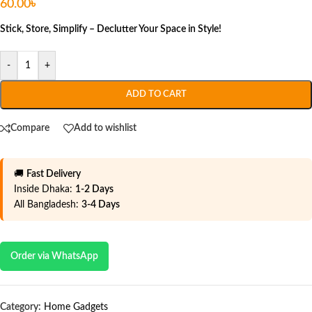
60.00
৳
Stick, Store, Simplify – Declutter Your Space in Style!
-
+
ADD TO CART
Compare
Add to wishlist
🚚
Fast Delivery
Inside Dhaka:
1-2 Days
All Bangladesh:
3-4 Days
Order via WhatsApp
Category:
Home Gadgets