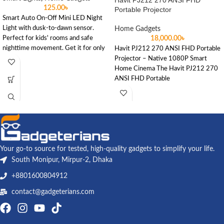
Havit PJ212 270 ANSI FHD
125.00
৳
Portable Projector
Smart Auto On-Off Mini LED Night
Light with dusk-to-dawn sensor.
Home Gadgets
Perfect for kids' rooms and safe
18,000.00
৳
nighttime movement. Get it for only
Havit PJ212 270 ANSI FHD Portable
৳125 at Gadgeterians.
Projector – Native 1080P Smart
Home Cinema The Havit PJ212 270
ANSI FHD Portable
Your go-to source for tested, high-quality gadgets to simplify your life.
South Monipur, Mirpur-2, Dhaka
+8801600804912
contact@gadgeterians.com