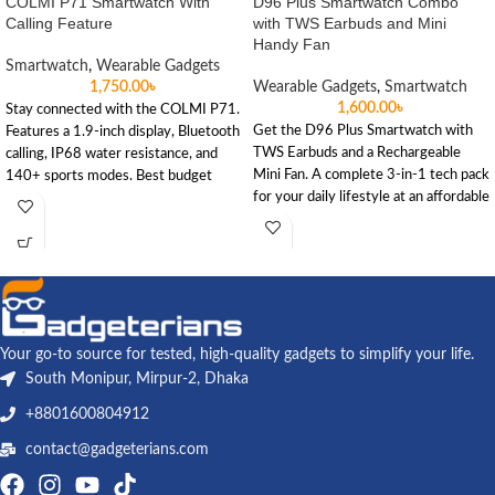
COLMI P71 Smartwatch With
D96 Plus Smartwatch Combo
Calling Feature
with TWS Earbuds and Mini
Handy Fan
Smartwatch
,
Wearable Gadgets
1,750.00
৳
Wearable Gadgets
,
Smartwatch
1,600.00
৳
Stay connected with the COLMI P71.
Get the D96 Plus Smartwatch with
Features a 1.9-inch display, Bluetooth
TWS Earbuds and a Rechargeable
calling, IP68 water resistance, and
Mini Fan. A complete 3-in-1 tech pack
140+ sports modes. Best budget
for your daily lifestyle at an affordable
calling watch in BD.
price in Bangladesh.
Your go-to source for tested, high-quality gadgets to simplify your life.
South Monipur, Mirpur-2, Dhaka
+8801600804912
contact@gadgeterians.com