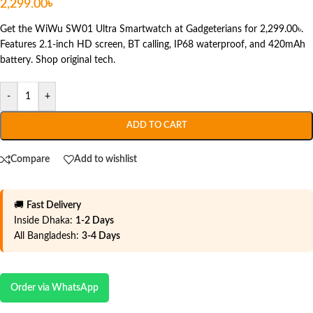
2,299.00
৳
Get the WiWu SW01 Ultra Smartwatch at Gadgeterians for 2,299.00৳.
Features 2.1-inch HD screen, BT calling, IP68 waterproof, and 420mAh
battery. Shop original tech.
-
+
ADD TO CART
Compare
Add to wishlist
🚚
Fast Delivery
Inside Dhaka:
1-2 Days
All Bangladesh:
3-4 Days
Order via WhatsApp