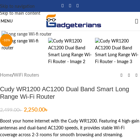
Skip to navigation
Skip to main content
MENU
Click to enlarge
-10%
Home
/
WiFi Routers
Cudy WR1200 AC1200 Dual Band Smart Long
Range Wi-Fi Router
2,250.00
৳
2,499.00
৳
Boost your home internet with the Cudy WR1200. Featuring 4 high-gain
antennas and dual-band AC1200 speeds, it provides stable Wi-Fi
coverage across 2-3 rooms for smooth browsing and streaming.