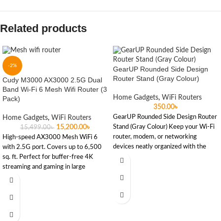
Related products
-2%
GearUP Rounded Side Design
Router Stand (Gray Colour)
Cudy M3000 AX3000 2.5G Dual
Band Wi-Fi 6 Mesh Wifi Router (3
Home Gadgets
,
WiFi Routers
Pack)
350.00
৳
GearUP Rounded Side Design Router
Home Gadgets
,
WiFi Routers
15,200.00
৳
Stand (Gray Colour) Keep your Wi-Fi
15,499.00
৳
router, modem, or networking
High-speed AX3000 Mesh WiFi 6
devices neatly organized with the
with 2.5G port. Covers up to 6,500
sq. ft. Perfect for buffer-free 4K
streaming and gaming in large
Bangladeshi homes.